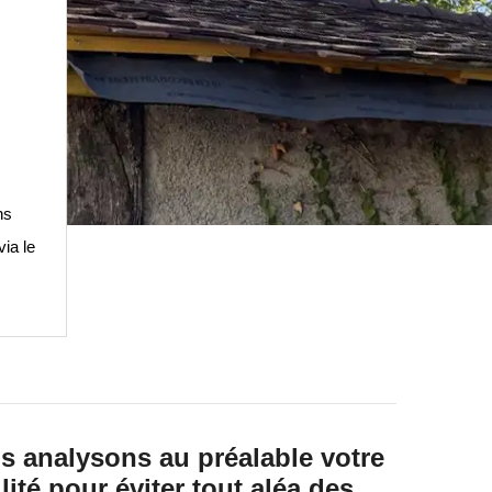
ns
ia le
s analysons au préalable votre
ilité pour éviter tout aléa des