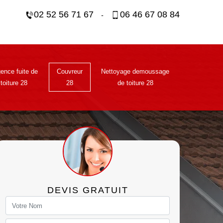
02 52 56 71 67
06 46 67 08 84
-
ence fuite de
Couvreur
Nettoyage demoussage
toiture 28
28
de toiture 28
DEVIS GRATUIT