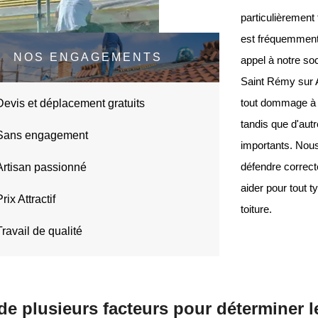
particulièrement f
est fréquemment 
NOS ENGAGEMENTS
appel à notre soc
Saint Rémy sur A
tout dommage à v
Devis et déplacement gratuits
tandis que d'aut
Sans engagement
importants. Nous 
défendre correc
Artisan passionné
aider pour tout t
rix Attractif
toiture.
Travail de qualité
e plusieurs facteurs pour déterminer le 