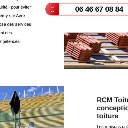
ité - pour éviter
06 46 67 08 84
 Rémy sur Avre
opose des services
ent des
compétences
RCM Toitu
conceptio
toiture
Les maisons ont b