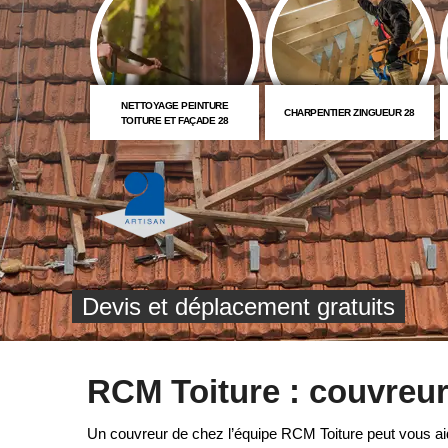
RISE DE
NETTOYAGE PEINTURE
CHARPENTIER ZINGUEUR 28
RTURE
TOITURE ET FAÇADE 28
Devis et déplacement gratuits
RCM Toiture : couvreur
Un couvreur de chez l’équipe RCM Toiture peut vous ai