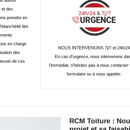
os autres
 et des
vons prendre en
'étanchéité liés
pements
nons en charge
NOUS INTERVENONS 7j/7 et 24h/24
paration des
En cas d’urgence, nous intervenons da
besoin de ces
l’immédiat, n’hésitez pas à nous contacter v
formulaire ou à nous appeler.
RCM Toiture : Nou
projet et sa faisab